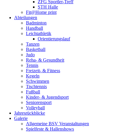
ZFG Sportler-Treff
STH Halle
Fit@Home print
Abteilungen
Badminton
Handball
Leichtathletik
Orientierungslauf
Tanzen
Basketball
Judo
Reha- & Gesundheit
Tennis
Freizeit- & Fitness
Kegeln
Schwimmen
Tischtennis
Fußball
Kinder- & Jugendsport
Seniorensport
Volleyball
Jahresrückblicke
Galerie
Allgemeine BSV Veranstaltungen
Spielfeste & Hallenshows