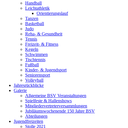
Handball
Leichtathletik
Orientierungslauf
Tanzen
Basketball
Judo
Reha- & Gesundheit
Tennis
Freizeit- & Fitness
Kegeln
Schwimmen
Tischtennis
Fußball
Kinder- & Jugendsport
Seniorensport
Volleyball
Jahresrückblicke
Galerie
Allgemeine BSV Veranstaltungen
Spielfeste & Hallenshows
Mitgliedervertreterversammlungen
Jubiläumswochenende 150 Jahre BSV
Abteilungen
Jugendfreizeiten
Stolle 2021