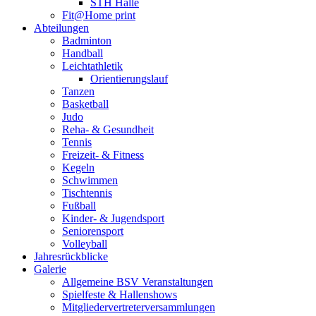
STH Halle
Fit@Home print
Abteilungen
Badminton
Handball
Leichtathletik
Orientierungslauf
Tanzen
Basketball
Judo
Reha- & Gesundheit
Tennis
Freizeit- & Fitness
Kegeln
Schwimmen
Tischtennis
Fußball
Kinder- & Jugendsport
Seniorensport
Volleyball
Jahresrückblicke
Galerie
Allgemeine BSV Veranstaltungen
Spielfeste & Hallenshows
Mitgliedervertreterversammlungen