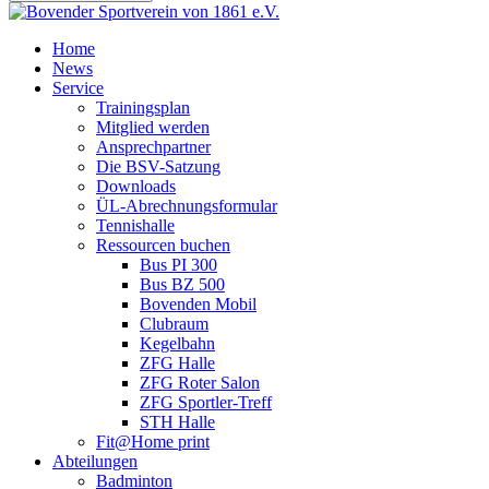
Home
News
Service
Trainingsplan
Mitglied werden
Ansprechpartner
Die BSV-Satzung
Downloads
ÜL-Abrechnungsformular
Tennishalle
Ressourcen buchen
Bus PI 300
Bus BZ 500
Bovenden Mobil
Clubraum
Kegelbahn
ZFG Halle
ZFG Roter Salon
ZFG Sportler-Treff
STH Halle
Fit@Home print
Abteilungen
Badminton