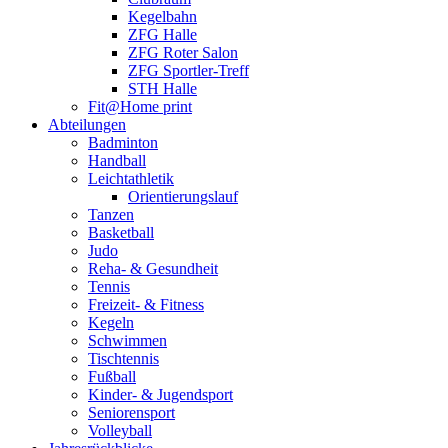
Kegelbahn
ZFG Halle
ZFG Roter Salon
ZFG Sportler-Treff
STH Halle
Fit@Home print
Abteilungen
Badminton
Handball
Leichtathletik
Orientierungslauf
Tanzen
Basketball
Judo
Reha- & Gesundheit
Tennis
Freizeit- & Fitness
Kegeln
Schwimmen
Tischtennis
Fußball
Kinder- & Jugendsport
Seniorensport
Volleyball