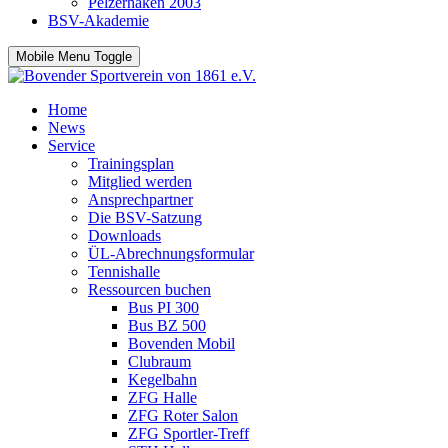
Pelzerhaken 2003
BSV-Akademie
Mobile Menu Toggle
Home
News
Service
Trainingsplan
Mitglied werden
Ansprechpartner
Die BSV-Satzung
Downloads
ÜL-Abrechnungsformular
Tennishalle
Ressourcen buchen
Bus PI 300
Bus BZ 500
Bovenden Mobil
Clubraum
Kegelbahn
ZFG Halle
ZFG Roter Salon
ZFG Sportler-Treff