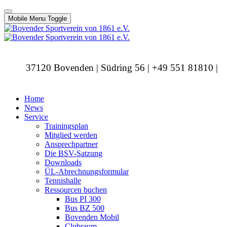
Mobile Menu Toggle
37120 Bovenden | Südring 56 | +49 551 81810 |
info@bovendersv.de
Home
News
Service
Trainingsplan
Mitglied werden
Ansprechpartner
Die BSV-Satzung
Downloads
ÜL-Abrechnungsformular
Tennishalle
Ressourcen buchen
Bus PI 300
Bus BZ 500
Bovenden Mobil
Clubraum