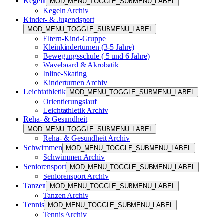
Kegeln
MOD_MENU_TOGGLE_SUBMENU_LABEL
Kegeln Archiv
Kinder- & Jugendsport
MOD_MENU_TOGGLE_SUBMENU_LABEL
Eltern-Kind-Gruppe
Kleinkinderturnen (3-5 Jahre)
Bewegungsschule ( 5 und 6 Jahre)
Waveboard & Akrobatik
Inline-Skating
Kinderturnen Archiv
Leichtathletik
MOD_MENU_TOGGLE_SUBMENU_LABEL
Orientierungslauf
Leichtathletik Archiv
Reha- & Gesundheit
MOD_MENU_TOGGLE_SUBMENU_LABEL
Reha- & Gesundheit Archiv
Schwimmen
MOD_MENU_TOGGLE_SUBMENU_LABEL
Schwimmen Archiv
Seniorensport
MOD_MENU_TOGGLE_SUBMENU_LABEL
Seniorensport Archiv
Tanzen
MOD_MENU_TOGGLE_SUBMENU_LABEL
Tanzen Archiv
Tennis
MOD_MENU_TOGGLE_SUBMENU_LABEL
Tennis Archiv