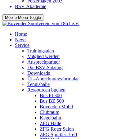
Pelzerhaken 2003
BSV-Akademie
Mobile Menu Toggle
Home
News
Service
Trainingsplan
Mitglied werden
Ansprechpartner
Die BSV-Satzung
Downloads
ÜL-Abrechnungsformular
Tennishalle
Ressourcen buchen
Bus PI 300
Bus BZ 500
Bovenden Mobil
Clubraum
Kegelbahn
ZFG Halle
ZFG Roter Salon
ZFG Sportler-Treff