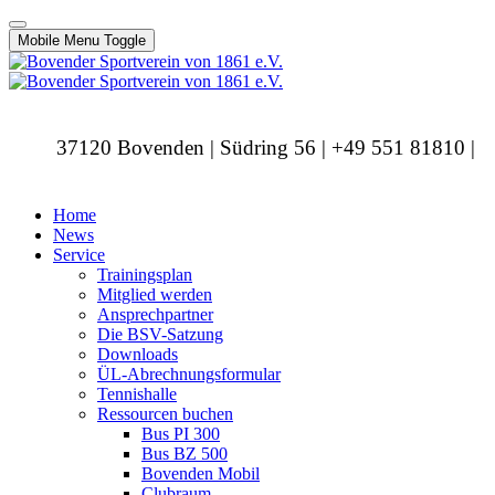
Mobile Menu Toggle
37120 Bovenden | Südring 56 | +49 551 81810 |
info@bovendersv.de
Home
News
Service
Trainingsplan
Mitglied werden
Ansprechpartner
Die BSV-Satzung
Downloads
ÜL-Abrechnungsformular
Tennishalle
Ressourcen buchen
Bus PI 300
Bus BZ 500
Bovenden Mobil
Clubraum