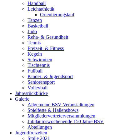
Handball
Leichtathletik
Orientierungslauf
Tanzen
Basketball
Judo
Reha- & Gesundheit
Tennis
Freizeit- & Fitness
Kegeln
Schwimmen
Tischtennis
Fußball
Kinder- & Jugendsport
Seniorensport
Volleyball
Jahresrückblicke
Galerie
Allgemeine BSV Veranstaltungen
Spielfeste & Hallenshows
Mitgliedervertreterversammlungen
Jubiläumswochenende 150 Jahre BSV
Abteilungen
Jugendfreizeiten
Stolle 2021