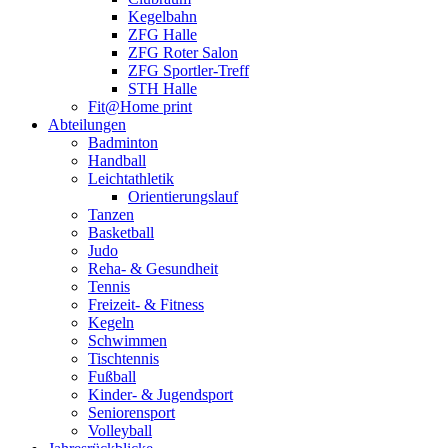
Kegelbahn
ZFG Halle
ZFG Roter Salon
ZFG Sportler-Treff
STH Halle
Fit@Home print
Abteilungen
Badminton
Handball
Leichtathletik
Orientierungslauf
Tanzen
Basketball
Judo
Reha- & Gesundheit
Tennis
Freizeit- & Fitness
Kegeln
Schwimmen
Tischtennis
Fußball
Kinder- & Jugendsport
Seniorensport
Volleyball