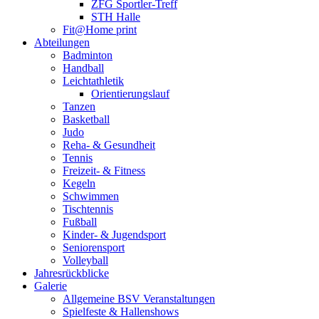
ZFG Sportler-Treff
STH Halle
Fit@Home print
Abteilungen
Badminton
Handball
Leichtathletik
Orientierungslauf
Tanzen
Basketball
Judo
Reha- & Gesundheit
Tennis
Freizeit- & Fitness
Kegeln
Schwimmen
Tischtennis
Fußball
Kinder- & Jugendsport
Seniorensport
Volleyball
Jahresrückblicke
Galerie
Allgemeine BSV Veranstaltungen
Spielfeste & Hallenshows