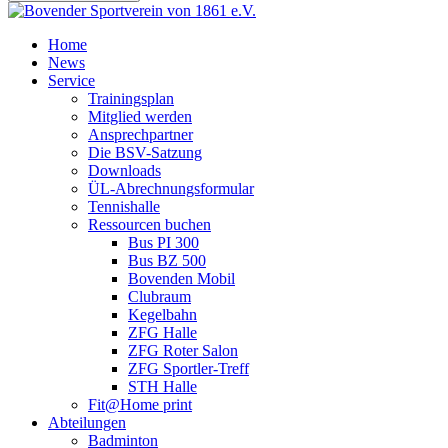
Home
News
Service
Trainingsplan
Mitglied werden
Ansprechpartner
Die BSV-Satzung
Downloads
ÜL-Abrechnungsformular
Tennishalle
Ressourcen buchen
Bus PI 300
Bus BZ 500
Bovenden Mobil
Clubraum
Kegelbahn
ZFG Halle
ZFG Roter Salon
ZFG Sportler-Treff
STH Halle
Fit@Home print
Abteilungen
Badminton