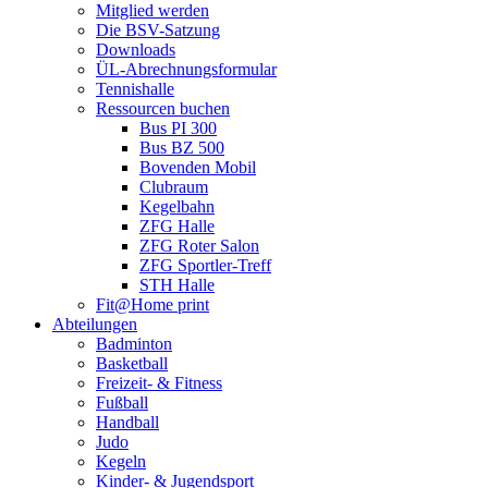
Mitglied werden
Die BSV-Satzung
Downloads
ÜL-Abrechnungsformular
Tennishalle
Ressourcen buchen
Bus PI 300
Bus BZ 500
Bovenden Mobil
Clubraum
Kegelbahn
ZFG Halle
ZFG Roter Salon
ZFG Sportler-Treff
STH Halle
Fit@Home print
Abteilungen
Badminton
Basketball
Freizeit- & Fitness
Fußball
Handball
Judo
Kegeln
Kinder- & Jugendsport