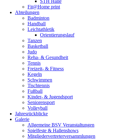
STH Halle
Fit@Home print
Abteilungen
Badminton
Handball
Leichtathletik
Orientierungslauf
Tanzen
Basketball
Judo
Reha- & Gesundheit
Tennis
Freizeit- & Fitness
Kegeln
Schwimmen
Tischtennis
Fußball
Kinder- & Jugendsport
Seniorensport
Volleyball
Jahresrückblicke
Galerie
Allgemeine BSV Veranstaltungen
Spielfeste & Hallenshows
Mitgliedervertreterversammlungen