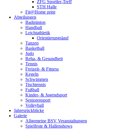
ZFG Sportler-Treff
STH Halle
Fit@Home print
Abteilungen
Badminton
Handball
Leichtathletik
Orientierungslauf
Tanzen
Basketball
Judo
Reha- & Gesundheit
Tennis
Freizeit- & Fitness
Kegeln
Schwimmen
Tischtennis
Fußball
Kinder- & Jugendsport
Seniorensport
Volleyball
Jahresrückblicke
Galerie
Allgemeine BSV Veranstaltungen
Spielfeste & Hallenshows