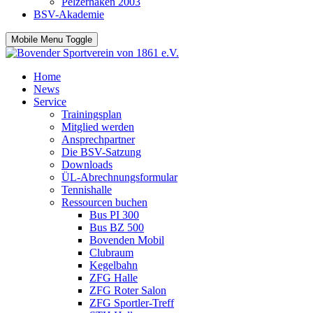
Pelzerhaken 2003
BSV-Akademie
Mobile Menu Toggle
Home
News
Service
Trainingsplan
Mitglied werden
Ansprechpartner
Die BSV-Satzung
Downloads
ÜL-Abrechnungsformular
Tennishalle
Ressourcen buchen
Bus PI 300
Bus BZ 500
Bovenden Mobil
Clubraum
Kegelbahn
ZFG Halle
ZFG Roter Salon
ZFG Sportler-Treff