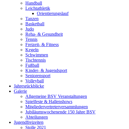
Handball
Leichtathletik
Orientierungslauf
Tanzen
Basketball
Judo
Reha- & Gesundheit
Tennis
Freizeit- & Fitness
Kegeln
Schwimmen
Tischtennis
Fußball
Kinder- & Jugendsport
Seniorensport
Volleyball
Jahresrückblicke
Galerie
Allgemeine BSV Veranstaltungen
Spielfeste & Hallenshows
Mitgliedervertreterversammlungen
Jubiläumswochenende 150 Jahre BSV
Abteilungen
Jugendfreizeiten
Stolle 2021