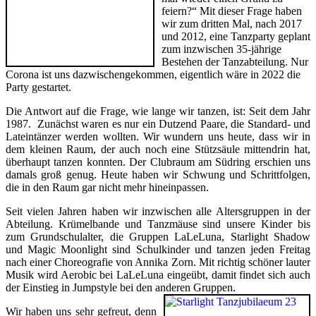
feiern?“ Mit dieser Frage haben
wir zum dritten Mal, nach 2017
und 2012, eine Tanzparty geplant
zum inzwischen 35-jährige
Bestehen der Tanzabteilung. Nur
Corona ist uns dazwischengekommen, eigentlich wäre in 2022 die
Party gestartet.
Die Antwort auf die Frage, wie lange wir tanzen, ist: Seit dem Jahr
1987. Zunächst waren es nur ein Dutzend Paare, die Standard- und
Lateintänzer werden wollten. Wir wundern uns heute, dass wir in
dem kleinen Raum, der auch noch eine Stützsäule mittendrin hat,
überhaupt tanzen konnten. Der Clubraum am Südring erschien uns
damals groß genug. Heute haben wir Schwung und Schrittfolgen,
die in den Raum gar nicht mehr hineinpassen.
Seit vielen Jahren haben wir inzwischen alle Altersgruppen in der
Abteilung. Krümelbande und Tanzmäuse sind unsere Kinder bis
zum Grundschulalter, die Gruppen LaLeLuna, Starlight Shadow
und Magic Moonlight sind Schulkinder und tanzen jeden Freitag
nach einer Choreografie von Annika Zorn. Mit richtig schöner lauter
Musik wird Aerobic bei LaLeLuna eingeübt, damit findet sich auch
der Einstieg in Jumpstyle bei den anderen Gruppen.
Wir haben uns sehr gefreut, denn