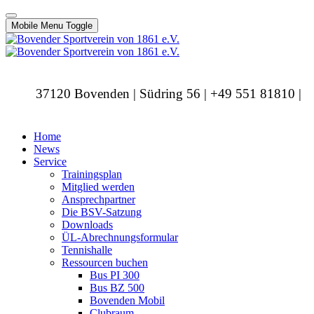
Mobile Menu Toggle
37120 Bovenden | Südring 56 | +49 551 81810 |
info@bovendersv.de
Home
News
Service
Trainingsplan
Mitglied werden
Ansprechpartner
Die BSV-Satzung
Downloads
ÜL-Abrechnungsformular
Tennishalle
Ressourcen buchen
Bus PI 300
Bus BZ 500
Bovenden Mobil
Clubraum