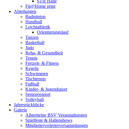
STH Halle
Fit@Home print
Abteilungen
Badminton
Handball
Leichtathletik
Orientierungslauf
Tanzen
Basketball
Judo
Reha- & Gesundheit
Tennis
Freizeit- & Fitness
Kegeln
Schwimmen
Tischtennis
Fußball
Kinder- & Jugendsport
Seniorensport
Volleyball
Jahresrückblicke
Galerie
Allgemeine BSV Veranstaltungen
Spielfeste & Hallenshows
Mitgliedervertreterversammlungen