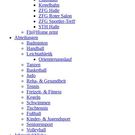
Kegelbahn
ZFG Halle
ZFG Roter Salon
ZFG Sportler-Treff
STH Halle
Fit@Home print
Abteilungen
Badminton
Handball
Leichtathletik
Orientierungslauf
Tanzen
Basketball
Judo
Reha- & Gesundheit
Tennis
Freizeit- & Fitness
Kegeln
Schwimmen
Tischtennis
Fußball
Kinder- & Jugendsport
Seniorensport
Volleyball