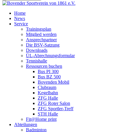
Home
News
Service
Trainingsplan
Mitglied werden
Ansprechpartner
Die BSV-Satzung
Downloads
ÜL-Abrechnungsformular
Tennishalle
Ressourcen buchen
Bus PI 300
Bus BZ 500
Bovenden Mobil
Clubraum
Kegelbahn
ZFG Halle
ZFG Roter Salon
ZFG Sportler-Treff
STH Halle
Fit@Home print
Abteilungen
Badminton