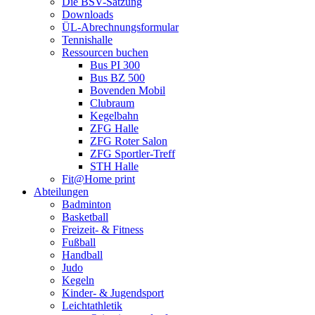
Die BSV-Satzung
Downloads
ÜL-Abrechnungsformular
Tennishalle
Ressourcen buchen
Bus PI 300
Bus BZ 500
Bovenden Mobil
Clubraum
Kegelbahn
ZFG Halle
ZFG Roter Salon
ZFG Sportler-Treff
STH Halle
Fit@Home print
Abteilungen
Badminton
Basketball
Freizeit- & Fitness
Fußball
Handball
Judo
Kegeln
Kinder- & Jugendsport
Leichtathletik