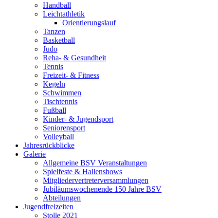
Handball
Leichtathletik
Orientierungslauf
Tanzen
Basketball
Judo
Reha- & Gesundheit
Tennis
Freizeit- & Fitness
Kegeln
Schwimmen
Tischtennis
Fußball
Kinder- & Jugendsport
Seniorensport
Volleyball
Jahresrückblicke
Galerie
Allgemeine BSV Veranstaltungen
Spielfeste & Hallenshows
Mitgliedervertreterversammlungen
Jubiläumswochenende 150 Jahre BSV
Abteilungen
Jugendfreizeiten
Stolle 2021