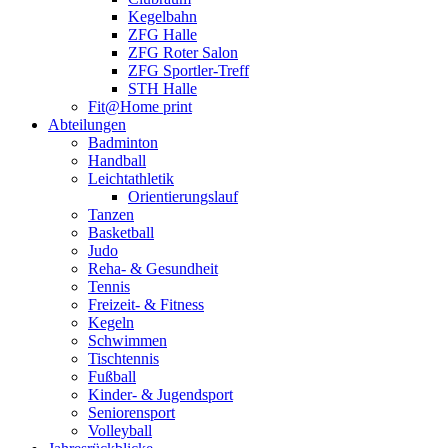
Kegelbahn
ZFG Halle
ZFG Roter Salon
ZFG Sportler-Treff
STH Halle
Fit@Home print
Abteilungen
Badminton
Handball
Leichtathletik
Orientierungslauf
Tanzen
Basketball
Judo
Reha- & Gesundheit
Tennis
Freizeit- & Fitness
Kegeln
Schwimmen
Tischtennis
Fußball
Kinder- & Jugendsport
Seniorensport
Volleyball