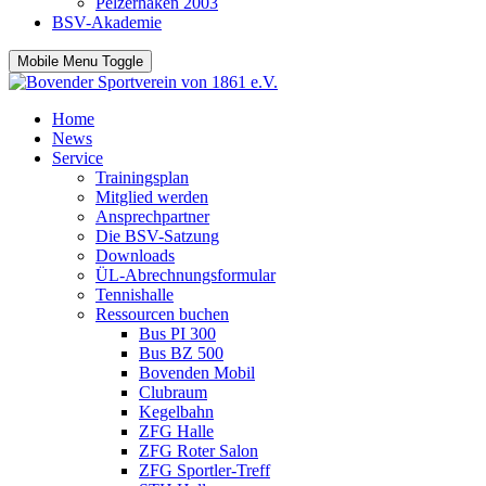
Pelzerhaken 2003
BSV-Akademie
Mobile Menu Toggle
Home
News
Service
Trainingsplan
Mitglied werden
Ansprechpartner
Die BSV-Satzung
Downloads
ÜL-Abrechnungsformular
Tennishalle
Ressourcen buchen
Bus PI 300
Bus BZ 500
Bovenden Mobil
Clubraum
Kegelbahn
ZFG Halle
ZFG Roter Salon
ZFG Sportler-Treff