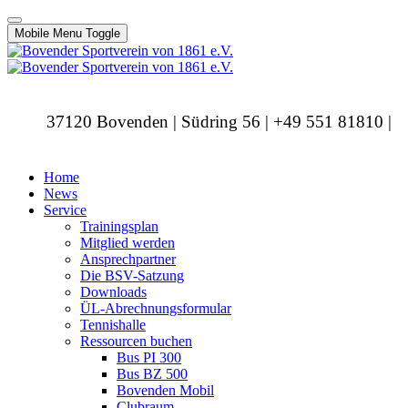
Mobile Menu Toggle
37120 Bovenden | Südring 56 | +49 551 81810 |
info@bovendersv.de
Home
News
Service
Trainingsplan
Mitglied werden
Ansprechpartner
Die BSV-Satzung
Downloads
ÜL-Abrechnungsformular
Tennishalle
Ressourcen buchen
Bus PI 300
Bus BZ 500
Bovenden Mobil
Clubraum