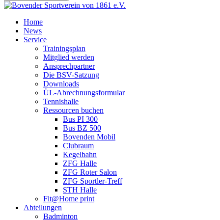
Home
News
Service
Trainingsplan
Mitglied werden
Ansprechpartner
Die BSV-Satzung
Downloads
ÜL-Abrechnungsformular
Tennishalle
Ressourcen buchen
Bus PI 300
Bus BZ 500
Bovenden Mobil
Clubraum
Kegelbahn
ZFG Halle
ZFG Roter Salon
ZFG Sportler-Treff
STH Halle
Fit@Home print
Abteilungen
Badminton