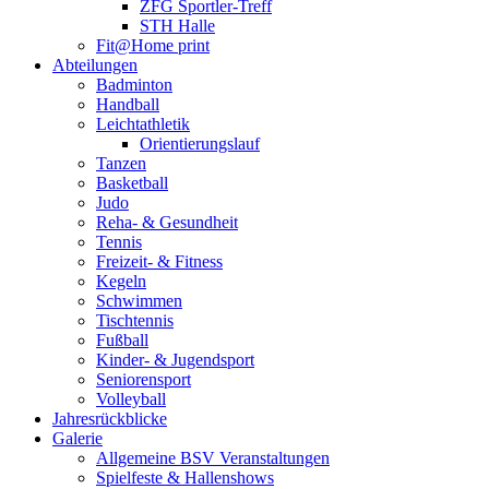
ZFG Sportler-Treff
STH Halle
Fit@Home print
Abteilungen
Badminton
Handball
Leichtathletik
Orientierungslauf
Tanzen
Basketball
Judo
Reha- & Gesundheit
Tennis
Freizeit- & Fitness
Kegeln
Schwimmen
Tischtennis
Fußball
Kinder- & Jugendsport
Seniorensport
Volleyball
Jahresrückblicke
Galerie
Allgemeine BSV Veranstaltungen
Spielfeste & Hallenshows