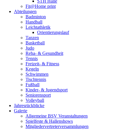
STH Halle
Fit@Home print
Abteilungen
Badminton
Handball
Leichtathletik
Orientierungslauf
Tanzen
Basketball
Judo
Reha- & Gesundheit
Tennis
Freizeit- & Fitness
Kegeln
Schwimmen
Tischtennis
Fußball
Kinder- & Jugendsport
Seniorensport
Volleyball
Jahresrückblicke
Galerie
Allgemeine BSV Veranstaltungen
Spielfeste & Hallenshows
Mitgliedervertreterversammlungen