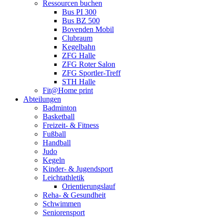
Ressourcen buchen
Bus PI 300
Bus BZ 500
Bovenden Mobil
Clubraum
Kegelbahn
ZFG Halle
ZFG Roter Salon
ZFG Sportler-Treff
STH Halle
Fit@Home print
Abteilungen
Badminton
Basketball
Freizeit- & Fitness
Fußball
Handball
Judo
Kegeln
Kinder- & Jugendsport
Leichtathletik
Orientierungslauf
Reha- & Gesundheit
Schwimmen
Seniorensport