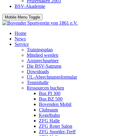
Pelzerhaken 2003
BSV-Akademie
Mobile Menu Toggle
Home
News
Service
Trainingsplan
Mitglied werden
Ansprechpartner
Die BSV-Satzung
Downloads
ÜL-Abrechnungsformular
Tennishalle
Ressourcen buchen
Bus PI 300
Bus BZ 500
Bovenden Mobil
Clubraum
Kegelbahn
ZFG Halle
ZFG Roter Salon
ZFG Sportler-Treff