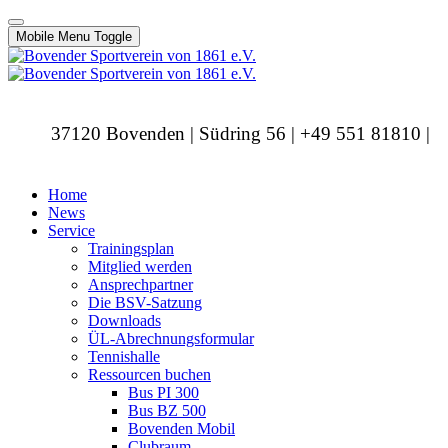
Mobile Menu Toggle
37120 Bovenden | Südring 56 | +49 551 81810 |
info@bovendersv.de
Home
News
Service
Trainingsplan
Mitglied werden
Ansprechpartner
Die BSV-Satzung
Downloads
ÜL-Abrechnungsformular
Tennishalle
Ressourcen buchen
Bus PI 300
Bus BZ 500
Bovenden Mobil
Clubraum