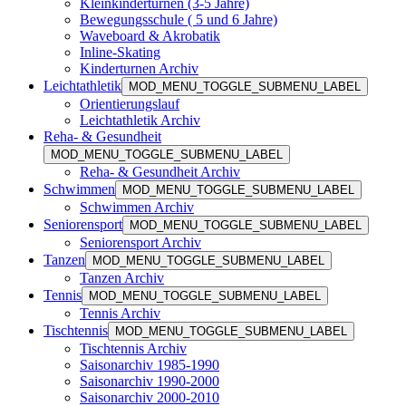
Kleinkinderturnen (3-5 Jahre)
Bewegungsschule ( 5 und 6 Jahre)
Waveboard & Akrobatik
Inline-Skating
Kinderturnen Archiv
Leichtathletik
MOD_MENU_TOGGLE_SUBMENU_LABEL
Orientierungslauf
Leichtathletik Archiv
Reha- & Gesundheit
MOD_MENU_TOGGLE_SUBMENU_LABEL
Reha- & Gesundheit Archiv
Schwimmen
MOD_MENU_TOGGLE_SUBMENU_LABEL
Schwimmen Archiv
Seniorensport
MOD_MENU_TOGGLE_SUBMENU_LABEL
Seniorensport Archiv
Tanzen
MOD_MENU_TOGGLE_SUBMENU_LABEL
Tanzen Archiv
Tennis
MOD_MENU_TOGGLE_SUBMENU_LABEL
Tennis Archiv
Tischtennis
MOD_MENU_TOGGLE_SUBMENU_LABEL
Tischtennis Archiv
Saisonarchiv 1985-1990
Saisonarchiv 1990-2000
Saisonarchiv 2000-2010