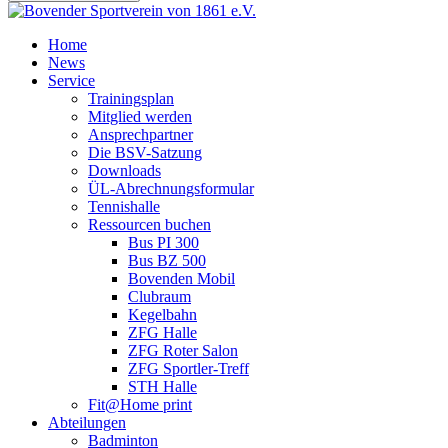
Home
News
Service
Trainingsplan
Mitglied werden
Ansprechpartner
Die BSV-Satzung
Downloads
ÜL-Abrechnungsformular
Tennishalle
Ressourcen buchen
Bus PI 300
Bus BZ 500
Bovenden Mobil
Clubraum
Kegelbahn
ZFG Halle
ZFG Roter Salon
ZFG Sportler-Treff
STH Halle
Fit@Home print
Abteilungen
Badminton