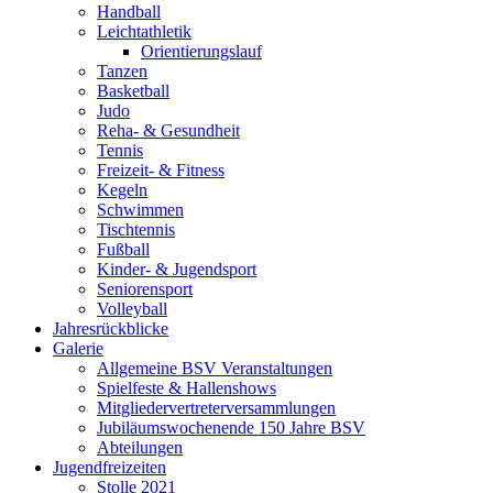
Handball
Leichtathletik
Orientierungslauf
Tanzen
Basketball
Judo
Reha- & Gesundheit
Tennis
Freizeit- & Fitness
Kegeln
Schwimmen
Tischtennis
Fußball
Kinder- & Jugendsport
Seniorensport
Volleyball
Jahresrückblicke
Galerie
Allgemeine BSV Veranstaltungen
Spielfeste & Hallenshows
Mitgliedervertreterversammlungen
Jubiläumswochenende 150 Jahre BSV
Abteilungen
Jugendfreizeiten
Stolle 2021