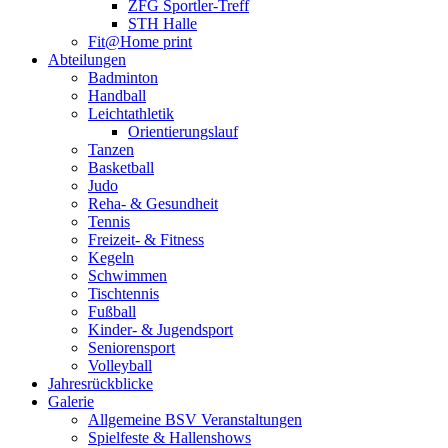
ZFG Sportler-Treff
STH Halle
Fit@Home print
Abteilungen
Badminton
Handball
Leichtathletik
Orientierungslauf
Tanzen
Basketball
Judo
Reha- & Gesundheit
Tennis
Freizeit- & Fitness
Kegeln
Schwimmen
Tischtennis
Fußball
Kinder- & Jugendsport
Seniorensport
Volleyball
Jahresrückblicke
Galerie
Allgemeine BSV Veranstaltungen
Spielfeste & Hallenshows