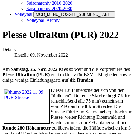
Saisonarchiv 2010-2020
Saisonarchiv 2020-2030
Volleyball
MOD_MENU_TOGGLE_SUBMENU_LABEL
Volleyball Archiv
Plesse UltraRun (PUR) 2022
Details
Erstellt: 09. November 2022
Am
Samstag, 26. Nov. 2022
ist es so weit und die Vorpremiere des
Plesse UltraRun (PUR)
geht exklusiv für BSV – Mitglieder, sowie
einige wenige Einladungsgäste
auf die Runden
.
Dieser Lauf unterscheidet sich von den
"üblichen". Der erste
Start erfolgt 7 Uhr
(anschließend alle 75 min) gemeinsam
vom ZFG auf die
8 km Strecke
. Die
Strecke führt zum Schweineberg, hoch zur
Plesse, weiter Richtung Eibenwald und
wieder zurück zum ZFG, dabei sind
pro
Runde 280 Höhenmeter
zu überwinden, die Hälfte zwischen km 3
und km 4! Die Laufstrecke verläuft so, dass man immer wieder