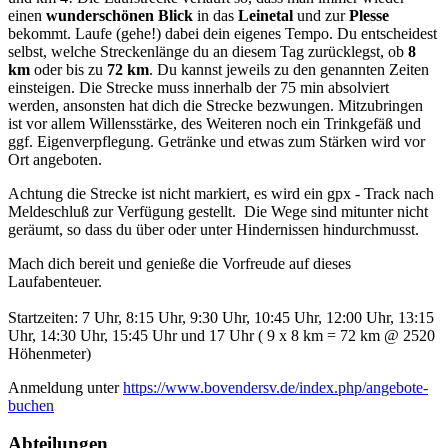
einen
wunderschönen Blick
in das
Leinetal
und zur
Plesse
bekommt. Laufe (gehe!) dabei dein eigenes Tempo. Du entscheidest
selbst, welche Streckenlänge du an diesem Tag zurücklegst, ob
8
km
oder bis zu
72 km
. Du kannst jeweils zu den genannten Zeiten
einsteigen. Die Strecke muss innerhalb der 75 min absolviert
werden, ansonsten hat dich die Strecke bezwungen. Mitzubringen
ist vor allem Willensstärke, des Weiteren noch ein Trinkgefäß und
ggf. Eigenverpflegung. Getränke und etwas zum Stärken wird vor
Ort angeboten.
Achtung die Strecke ist nicht markiert, es wird ein gpx - Track nach
Meldeschluß zur Verfügung gestellt. Die Wege sind mitunter nicht
geräumt, so dass du über oder unter Hindernissen hindurchmusst.
Mach dich bereit und genieße die Vorfreude auf dieses
Laufabenteuer.
Startzeiten: 7 Uhr, 8:15 Uhr, 9:30 Uhr, 10:45 Uhr, 12:00 Uhr, 13:15
Uhr, 14:30 Uhr, 15:45 Uhr und 17 Uhr ( 9 x 8 km = 72 km @ 2520
Höhenmeter)
Anmeldung unter
https://www.bovendersv.de/index.php/angebote-
buchen
Abteilungen