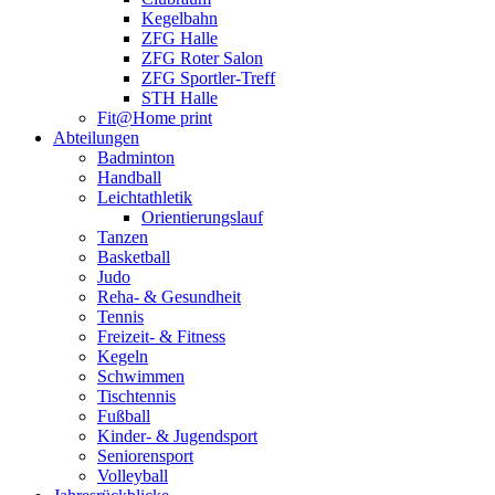
Kegelbahn
ZFG Halle
ZFG Roter Salon
ZFG Sportler-Treff
STH Halle
Fit@Home print
Abteilungen
Badminton
Handball
Leichtathletik
Orientierungslauf
Tanzen
Basketball
Judo
Reha- & Gesundheit
Tennis
Freizeit- & Fitness
Kegeln
Schwimmen
Tischtennis
Fußball
Kinder- & Jugendsport
Seniorensport
Volleyball