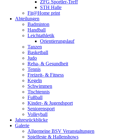
ZFG Sportler-Treff
STH Halle
Fit@Home print
Abteilungen
Badminton
Handball
Leichtathletik
Orientierungslauf
Tanzen
Basketball
Judo
Reha- & Gesundheit
Tennis
Freizeit- & Fitness
Kegeln
Schwimmen
Tischtennis
Fußball
Kinder- & Jugendsport
Seniorensport
Volleyball
Jahresrückblicke
Galerie
Allgemeine BSV Veranstaltungen
Spielfeste & Hallenshows