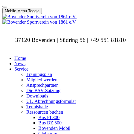
Mobile Menu Toggle
37120 Bovenden | Südring 56 | +49 551 81810 |
info@bovendersv.de
Home
News
Service
Trainingsplan
Mitglied werden
Ansprechpartner
Die BSV-Satzung
Downloads
ÜL-Abrechnungsformular
Tennishalle
Ressourcen buchen
Bus PI 300
Bus BZ 500
Bovenden Mobil
Clubraum