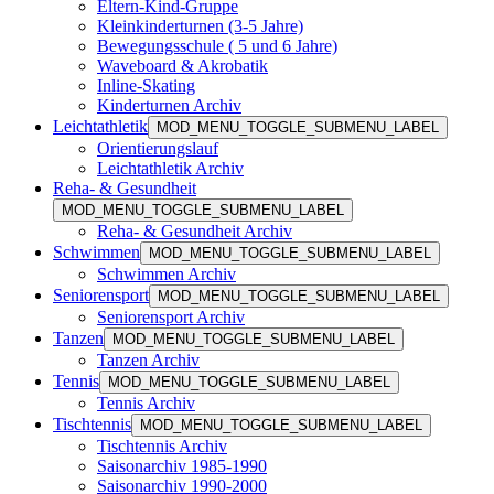
Eltern-Kind-Gruppe
Kleinkinderturnen (3-5 Jahre)
Bewegungsschule ( 5 und 6 Jahre)
Waveboard & Akrobatik
Inline-Skating
Kinderturnen Archiv
Leichtathletik
MOD_MENU_TOGGLE_SUBMENU_LABEL
Orientierungslauf
Leichtathletik Archiv
Reha- & Gesundheit
MOD_MENU_TOGGLE_SUBMENU_LABEL
Reha- & Gesundheit Archiv
Schwimmen
MOD_MENU_TOGGLE_SUBMENU_LABEL
Schwimmen Archiv
Seniorensport
MOD_MENU_TOGGLE_SUBMENU_LABEL
Seniorensport Archiv
Tanzen
MOD_MENU_TOGGLE_SUBMENU_LABEL
Tanzen Archiv
Tennis
MOD_MENU_TOGGLE_SUBMENU_LABEL
Tennis Archiv
Tischtennis
MOD_MENU_TOGGLE_SUBMENU_LABEL
Tischtennis Archiv
Saisonarchiv 1985-1990
Saisonarchiv 1990-2000