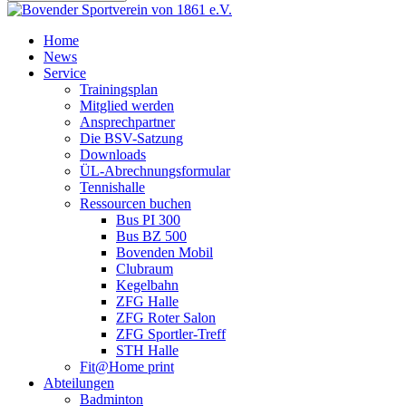
Home
News
Service
Trainingsplan
Mitglied werden
Ansprechpartner
Die BSV-Satzung
Downloads
ÜL-Abrechnungsformular
Tennishalle
Ressourcen buchen
Bus PI 300
Bus BZ 500
Bovenden Mobil
Clubraum
Kegelbahn
ZFG Halle
ZFG Roter Salon
ZFG Sportler-Treff
STH Halle
Fit@Home print
Abteilungen
Badminton