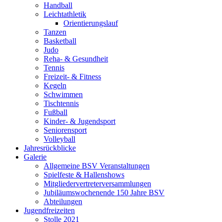
Handball
Leichtathletik
Orientierungslauf
Tanzen
Basketball
Judo
Reha- & Gesundheit
Tennis
Freizeit- & Fitness
Kegeln
Schwimmen
Tischtennis
Fußball
Kinder- & Jugendsport
Seniorensport
Volleyball
Jahresrückblicke
Galerie
Allgemeine BSV Veranstaltungen
Spielfeste & Hallenshows
Mitgliedervertreterversammlungen
Jubiläumswochenende 150 Jahre BSV
Abteilungen
Jugendfreizeiten
Stolle 2021