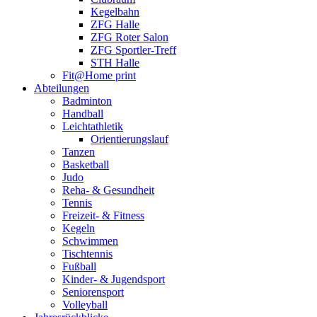
Kegelbahn
ZFG Halle
ZFG Roter Salon
ZFG Sportler-Treff
STH Halle
Fit@Home print
Abteilungen
Badminton
Handball
Leichtathletik
Orientierungslauf
Tanzen
Basketball
Judo
Reha- & Gesundheit
Tennis
Freizeit- & Fitness
Kegeln
Schwimmen
Tischtennis
Fußball
Kinder- & Jugendsport
Seniorensport
Volleyball