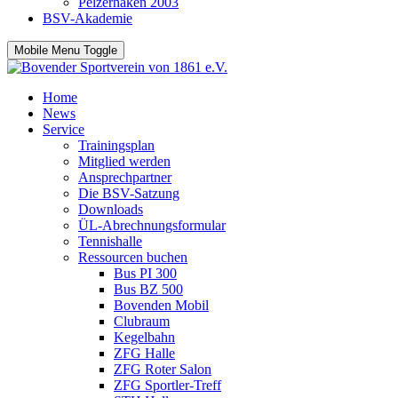
Pelzerhaken 2003
BSV-Akademie
Mobile Menu Toggle
Home
News
Service
Trainingsplan
Mitglied werden
Ansprechpartner
Die BSV-Satzung
Downloads
ÜL-Abrechnungsformular
Tennishalle
Ressourcen buchen
Bus PI 300
Bus BZ 500
Bovenden Mobil
Clubraum
Kegelbahn
ZFG Halle
ZFG Roter Salon
ZFG Sportler-Treff