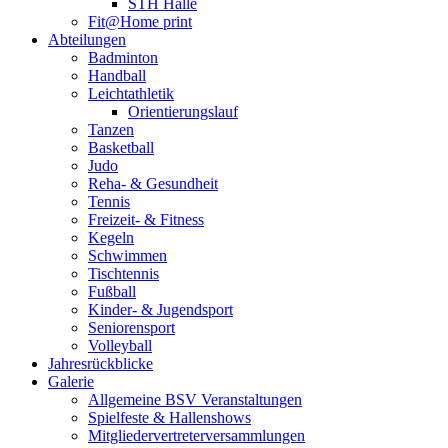
STH Halle
Fit@Home print
Abteilungen
Badminton
Handball
Leichtathletik
Orientierungslauf
Tanzen
Basketball
Judo
Reha- & Gesundheit
Tennis
Freizeit- & Fitness
Kegeln
Schwimmen
Tischtennis
Fußball
Kinder- & Jugendsport
Seniorensport
Volleyball
Jahresrückblicke
Galerie
Allgemeine BSV Veranstaltungen
Spielfeste & Hallenshows
Mitgliedervertreterversammlungen