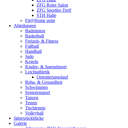
ZFG Roter Salon
ZFG Sportler-Treff
STH Halle
Fit@Home print
Abteilungen
Badminton
Basketball
Freizeit- & Fitness
Fußball
Handball
Judo
Kegeln
Kinder- & Jugendsport
Leichtathletik
Orientierungslauf
Reha- & Gesundheit
Schwimmen
Seniorensport
Tanzen
Tennis
Tischtennis
Volleyball
Jahresrückblicke
Galerie