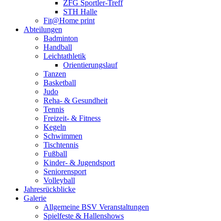
ZFG Sportler-Treff
STH Halle
Fit@Home print
Abteilungen
Badminton
Handball
Leichtathletik
Orientierungslauf
Tanzen
Basketball
Judo
Reha- & Gesundheit
Tennis
Freizeit- & Fitness
Kegeln
Schwimmen
Tischtennis
Fußball
Kinder- & Jugendsport
Seniorensport
Volleyball
Jahresrückblicke
Galerie
Allgemeine BSV Veranstaltungen
Spielfeste & Hallenshows