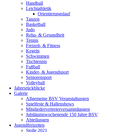
Handball
Leichtathletik
Orientierungslauf
Tanzen
Basketball
Judo
Reha- & Gesundheit
Tennis
Freizeit- & Fitness
Kegeln
Schwimmen
Tischtennis
Fußball
Kinder- & Jugendsport
Seniorensport
Volleyball
Jahresrückblicke
Galerie
Allgemeine BSV Veranstaltungen
Spielfeste & Hallenshows
Mitgliedervertreterversammlungen
Jubiläumswochenende 150 Jahre BSV
Abteilungen
Jugendfreizeiten
Stolle 2021