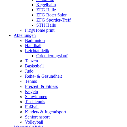
Kegelbahn
ZFG Halle
ZFG Roter Salon
ZFG Sportler-Treff
STH Halle
Fit@Home print
Abteilungen
Badminton
Handball
Leichtathletik
Orientierungslauf
Tanzen
Basketball
Judo
Reha- & Gesundheit
Tennis
Freizeit- & Fitness
Kegeln
Schwimmen
Tischtennis
Fußball
Kinder- & Jugendsport
Seniorensport
Volleyball