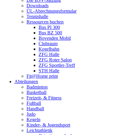
Die BSV-Satzung
Downloads
ÜL-Abrechnungsformular
Tennishalle
Ressourcen buchen
Bus PI 300
Bus BZ 500
Bovenden Mobil
Clubraum
Kegelbahn
ZFG Halle
ZFG Roter Salon
ZFG Sportler-Treff
STH Halle
Fit@Home print
Abteilungen
Badminton
Basketball
Freizeit- & Fitness
Fußball
Handball
Judo
Kegeln
Kinder- & Jugendsport
Leichtathletik