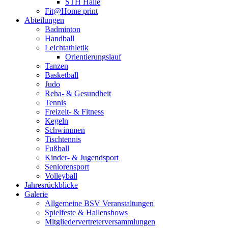
STH Halle
Fit@Home print
Abteilungen
Badminton
Handball
Leichtathletik
Orientierungslauf
Tanzen
Basketball
Judo
Reha- & Gesundheit
Tennis
Freizeit- & Fitness
Kegeln
Schwimmen
Tischtennis
Fußball
Kinder- & Jugendsport
Seniorensport
Volleyball
Jahresrückblicke
Galerie
Allgemeine BSV Veranstaltungen
Spielfeste & Hallenshows
Mitgliedervertreterversammlungen