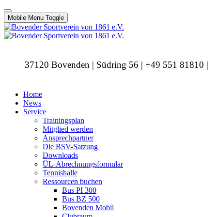
Mobile Menu Toggle
37120 Bovenden | Südring 56 | +49 551 81810 |
info@bovendersv.de
Home
News
Service
Trainingsplan
Mitglied werden
Ansprechpartner
Die BSV-Satzung
Downloads
ÜL-Abrechnungsformular
Tennishalle
Ressourcen buchen
Bus PI 300
Bus BZ 500
Bovenden Mobil
Clubraum