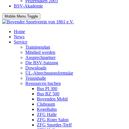
Pelzerhaken 2003
BSV-Akademie
Mobile Menu Toggle
Home
News
Service
Trainingsplan
Mitglied werden
Ansprechpartner
Die BSV-Satzung
Downloads
ÜL-Abrechnungsformular
Tennishalle
Ressourcen buchen
Bus PI 300
Bus BZ 500
Bovenden Mobil
Clubraum
Kegelbahn
ZFG Halle
ZFG Roter Salon
ZFG Sportler-Treff