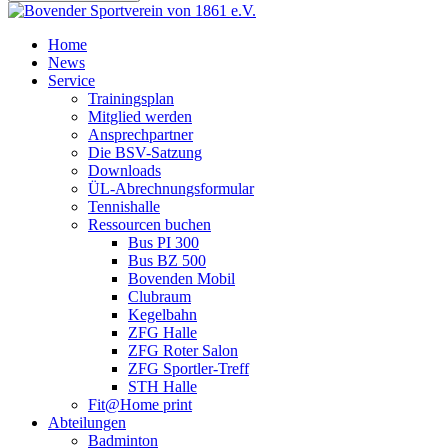
Home
News
Service
Trainingsplan
Mitglied werden
Ansprechpartner
Die BSV-Satzung
Downloads
ÜL-Abrechnungsformular
Tennishalle
Ressourcen buchen
Bus PI 300
Bus BZ 500
Bovenden Mobil
Clubraum
Kegelbahn
ZFG Halle
ZFG Roter Salon
ZFG Sportler-Treff
STH Halle
Fit@Home print
Abteilungen
Badminton